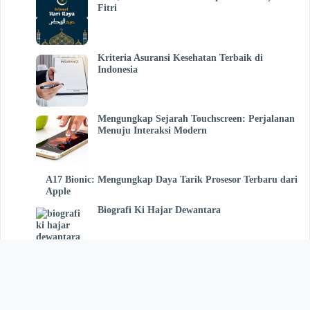
Fitri
Kriteria Asuransi Kesehatan Terbaik di
Indonesia
Mengungkap Sejarah Touchscreen: Perjalanan
Menuju Interaksi Modern
A17 Bionic: Mengungkap Daya Tarik Prosesor Terbaru dari
Apple
Biografi Ki Hajar Dewantara
22 Manfaat Daun Pecut Kuda Untuk
Kesehatan dan Efek Sampingnya
Pengertian Jurnal Pembelian dan Contohnya