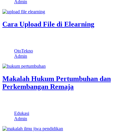
Admin
Cara Upload File di Elearning
Santuynesia – Halo semua nya, gimana kabarnya mudah mudah
dalam keadaan sehat wal’afiat ya.…
OtoTekno
Admin
Makalah Hukum Pertumbuhan dan
Perkembangan Remaja
Santuynesia – Halo semuanya, kali ini kita akan membagikan
sebuah makalah tentang psikologi. Makalah…
Edukasi
Admin