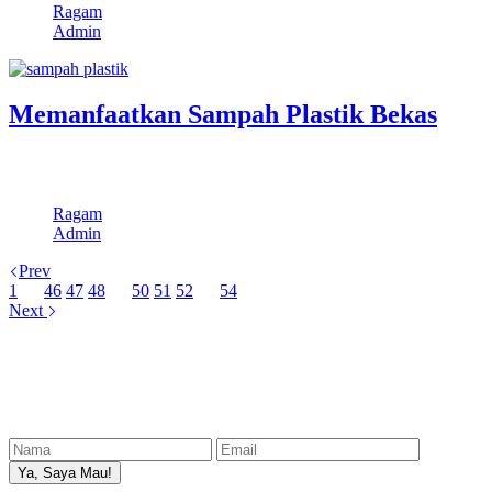
Ragam
Admin
Memanfaatkan Sampah Plastik Bekas
Santuynesia – Memanfaatkan sampah plastik bekas yang ada di
sekitar anda, hingga saat ini…
Ragam
Admin
Prev
1
…
46
47
48
49
50
51
52
…
54
Next
📫 Newsletter
Dapatkan informasi terbaru dari santuynesia dengan berlangganan
Newsletter.
Ya, Saya Mau!