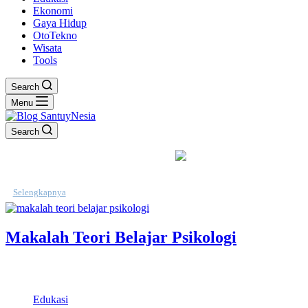
Ekonomi
Gaya Hidup
OtoTekno
Wisata
Tools
Search
Menu
Search
SantuyNesia | Macul Ilmu
Selengkapnya
Makalah Teori Belajar Psikologi
Santuynesia – Halo semuanya kembali lagi dengan santuynesia,
disini kita akan memberikan makalah psikologi…
Edukasi