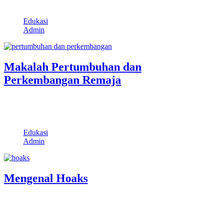
bab1 statistika yang berbentuk ppt atau…
Edukasi
Admin
Makalah Pertumbuhan dan
Perkembangan Remaja
Santuynesia – Makalah pertumbuhan dan perkembangan remaja
pdf, pengertian pertumbuhan dan perkembangan, tugas-tugas
perkembangan,…
Edukasi
Admin
Mengenal Hoaks
Santuynesia – Hoaks menjadi isu yang cukup banyak dibicarakan
orang saat ini dunia cyber.…