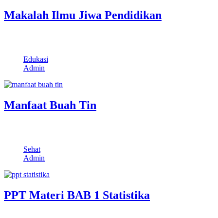
Makalah Ilmu Jiwa Pendidikan
Santuynesia – Hai semuanya, kali ini kita akan membagikan sebuah
makalah psikologi, yang mana…
Edukasi
Admin
Manfaat Buah Tin
Santuynesia – Buah tin adalah buah yang memiliki ciri khas daging
buah merah dengan…
Sehat
Admin
PPT Materi BAB 1 Statistika
Santuynesia – Disini kita akan membagikan materi pembelajaran