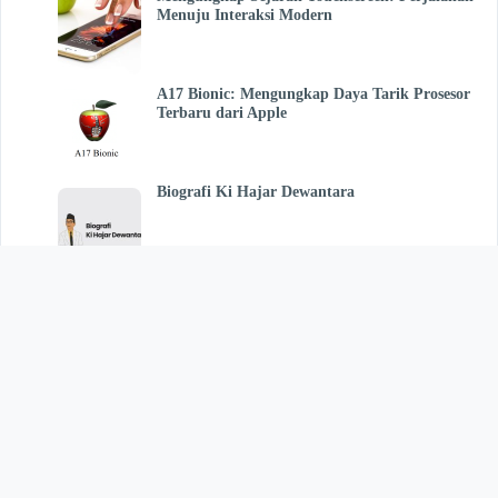
Menuju Interaksi Modern
A17 Bionic: Mengungkap Daya Tarik Prosesor
Terbaru dari Apple
Biografi Ki Hajar Dewantara
22 Manfaat Daun Pecut Kuda Untuk
Kesehatan dan Efek Sampingnya
Pengertian Jurnal Pembelian dan Contohnya
Pengertian Jurnal Penerimaan Kas dan
Contohnya