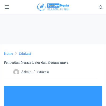
S
k
i
p
t
o
c
o
n
t
e
n
Home
Edukasi
t
Pengertian Neraca Lajur dan Kegunaannya
Admin
Edukasi