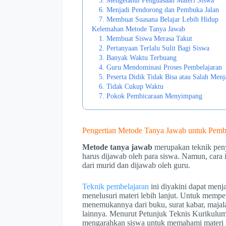
5. Mengetahui Penguasaan Materi Siswa
6. Menjadi Pendorong dan Pembuka Jalan
7. Membuat Suasana Belajar Lebih Hidup
Kelemahan Metode Tanya Jawab
1. Membuat Siswa Merasa Takut
2. Pertanyaan Terlalu Sulit Bagi Siswa
3. Banyak Waktu Terbuang
4. Guru Mendominasi Proses Pembelajaran
5. Peserta Didik Tidak Bisa atau Salah Men
6. Tidak Cukup Waktu
7. Pokok Pembicaraan Menyimpang
Pengertian Metode Tanya Jawab untuk Pemb
Metode tanya jawab
merupakan teknik peny
harus dijawab oleh para siswa. Namun, cara i
dari murid dan dijawab oleh guru.
Teknik pembelajaran
ini diyakini dapat menj
menelusuri materi lebih lanjut. Untuk mempe
menemukannya dari buku, surat kabar, majal
lainnya. Menurut Petunjuk Teknis Kurikulum 
mengarahkan siswa untuk memahami materi y