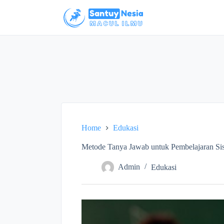
S
k
i
p
t
o
c
o
n
t
e
n
t
Home
Edukasi
Metode Tanya Jawab untuk Pembelajaran Si
Admin
Edukasi