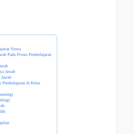
ajaran Siswa
wab Pada Proses Pembelajaran
b
Jawab
ya Jawab
a Jawab
 Pembelajaran di Kelas
pausing)
obing)
wab
dik
pilan