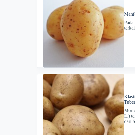
Manfa
Pada 
terka
Klasi
Tube
Morf
L.) t
dari 