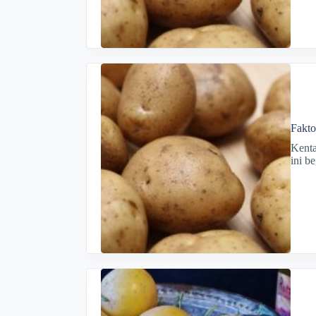
Fakto
Kent
ini b