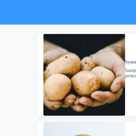
Syar
Sampa
perte