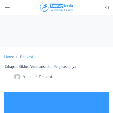
S
k
i
p
t
o
c
o
n
t
e
n
Home
Edukasi
t
Tahapan Siklus Akuntansi dan Penjelasannya
Admin
Edukasi