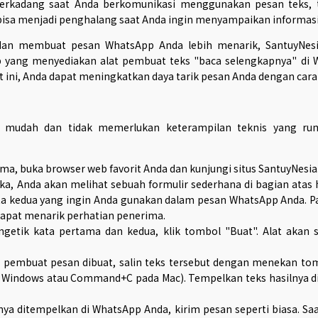
 terkadang saat Anda berkomunikasi menggunakan pesan teks, 
 bisa menjadi penghalang saat Anda ingin menyampaikan informasi 
dan membuat pesan WhatsApp Anda lebih menarik, SantuyNesia 
b yang menyediakan alat pembuat teks "baca selengkapnya" di
ni, Anda dapat meningkatkan daya tarik pesan Anda dengan cara 
 mudah dan tidak memerlukan keterampilan teknis yang rumi
ma, buka browser web favorit Anda dan kunjungi situs SantuyNesia
buka, Anda akan melihat sebuah formulir sederhana di bagian atas
a kedua yang ingin Anda gunakan dalam pesan WhatsApp Anda. Pa
dapat menarik perhatian penerima.
ngetik kata pertama dan kedua, klik tombol "Buat". Alat akan
ks pembuat pesan dibuat, salin teks tersebut dengan menekan t
a Windows atau Command+C pada Mac). Tempelkan teks hasilnya d
ilnya ditempelkan di WhatsApp Anda, kirim pesan seperti biasa.