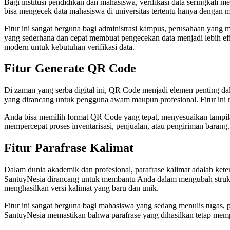
Bagi institusi pendidikan dan mahasiswa, verifikasi data seringkali
bisa mengecek data mahasiswa di universitas tertentu hanya denga
Fitur ini sangat berguna bagi administrasi kampus, perusahaan yang
yang sederhana dan cepat membuat pengecekan data menjadi lebih ef
modern untuk kebutuhan verifikasi data.
Fitur Generate QR Code
Di zaman yang serba digital ini, QR Code menjadi elemen penting dal
yang dirancang untuk pengguna awam maupun profesional. Fitur in
Anda bisa memilih format QR Code yang tepat, menyesuaikan tampil
mempercepat proses inventarisasi, penjualan, atau pengiriman bara
Fitur Parafrase Kalimat
Dalam dunia akademik dan profesional, parafrase kalimat adalah ket
SantuyNesia dirancang untuk membantu Anda dalam mengubah struktu
menghasilkan versi kalimat yang baru dan unik.
Fitur ini sangat berguna bagi mahasiswa yang sedang menulis tugas,
SantuyNesia memastikan bahwa parafrase yang dihasilkan tetap memp