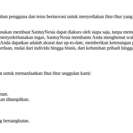
an pengguna dan terus berinovasi untuk menyediakan fitur-fitur yang
unakan membuat SantuyNesia dapat diakses oleh siapa saja, tanpa meme
uk menyederhanakan tugas, SantuyNesia membantu Anda menghemat wak
Anda dapatkan adalah akurat dan up-to-date, memberikan ketenangan p
luan, mulai dari individu hingga bisnis, dari kebutuhan pribadi hingga
 untuk memanfaatkan fitur-fitur unggulan kami:
iman.
kan ditampilkan.
g bersangkutan.