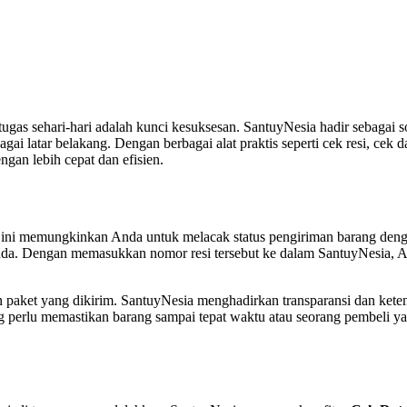
 tugas sehari-hari adalah kunci kesuksesan. SantuyNesia hadir sebagai 
i latar belakang. Dengan berbagai alat praktis seperti cek resi, cek 
gan lebih cepat dan efisien.
r ini memungkinkan Anda untuk melacak status pengiriman barang den
nda. Dengan memasukkan nomor resi tersebut ke dalam SantuyNesia, And
an paket yang dikirim. SantuyNesia menghadirkan transparansi dan ke
 perlu memastikan barang sampai tepat waktu atau seorang pembeli yan