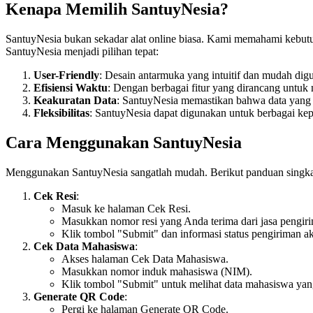
Kenapa Memilih SantuyNesia?
SantuyNesia bukan sekadar alat online biasa. Kami memahami kebutuh
SantuyNesia menjadi pilihan tepat:
User-Friendly
: Desain antarmuka yang intuitif dan mudah dig
Efisiensi Waktu
: Dengan berbagai fitur yang dirancang unt
Keakuratan Data
: SantuyNesia memastikan bahwa data yang 
Fleksibilitas
: SantuyNesia dapat digunakan untuk berbagai keper
Cara Menggunakan SantuyNesia
Menggunakan SantuyNesia sangatlah mudah. Berikut panduan singkat
Cek Resi
:
Masuk ke halaman Cek Resi.
Masukkan nomor resi yang Anda terima dari jasa pengir
Klik tombol "Submit" dan informasi status pengiriman a
Cek Data Mahasiswa
:
Akses halaman Cek Data Mahasiswa.
Masukkan nomor induk mahasiswa (NIM).
Klik tombol "Submit" untuk melihat data mahasiswa yan
Generate QR Code
:
Pergi ke halaman Generate QR Code.