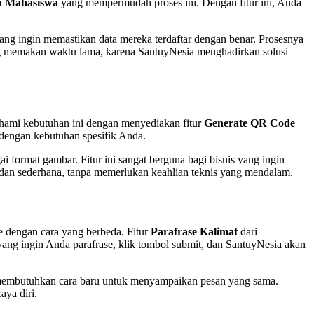
a Mahasiswa
yang mempermudah proses ini. Dengan fitur ini, Anda
ang ingin memastikan data mereka terdaftar dengan benar. Prosesnya
ng memakan waktu lama, karena SantuyNesia menghadirkan solusi
mahami kebutuhan ini dengan menyediakan fitur
Generate QR Code
engan kebutuhan spesifik Anda.
rmat gambar. Fitur ini sangat berguna bagi bisnis yang ingin
 dan sederhana, tanpa memerlukan keahlian teknis yang mendalam.
e dengan cara yang berbeda. Fitur
Parafrase Kalimat
dari
g ingin Anda parafrase, klik tombol submit, dan SantuyNesia akan
ng membutuhkan cara baru untuk menyampaikan pesan yang sama.
ya diri.