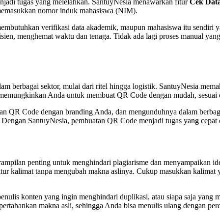
 menjadi tugas yang melelahkan. SantuyNesia menawarkan fitur
Cek Dat
n memasukkan nomor induk mahasiswa (NIM).
 membutuhkan verifikasi data akademik, maupun mahasiswa itu sendiri y
isien, menghemat waktu dan tenaga. Tidak ada lagi proses manual ya
am berbagai sektor, mulai dari ritel hingga logistik. SantuyNesia me
i memungkinkan Anda untuk membuat QR Code dengan mudah, sesuai d
an QR Code dengan branding Anda, dan mengunduhnya dalam berbagai fo
ng. Dengan SantuyNesia, pembuatan QR Code menjadi tugas yang cepat
erampilan penting untuk menghindari plagiarisme dan menyampaikan id
r kalimat tanpa mengubah makna aslinya. Cukup masukkan kalimat yan
 penulis konten yang ingin menghindari duplikasi, atau siapa saja ya
ertahankan makna asli, sehingga Anda bisa menulis ulang dengan perca